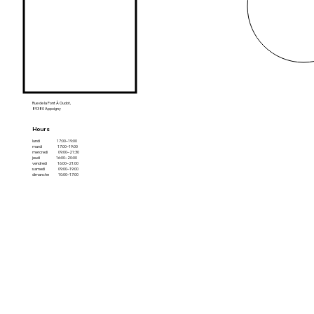
Club Info
Location
Rue de la Font À Oudot,
89380 Appoigny
Hours
lundi 17:00–19:00
mardi 17:00–19:00
mercredi 09:00–21:30
jeudi 16:00–20:00
vendredi 16:00–21:00
samedi 09:00–19:00
dimanche 10:00–17:00